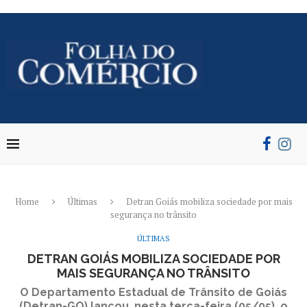
Home
Últimas
Detran Goiás mobiliza sociedade por mais
segurança no trânsito
ÚLTIMAS
DETRAN GOIÁS MOBILIZA SOCIEDADE POR
MAIS SEGURANÇA NO TRÂNSITO
O Departamento Estadual de Trânsito de Goiás
(Detran-GO) lançou, nesta terça-feira (05/05), o