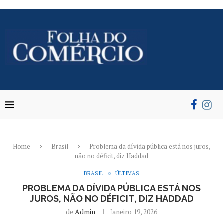
Home
Brasil
Problema da dívida pública está nos juros,
não no déficit, diz Haddad
BRASIL
ÚLTIMAS
PROBLEMA DA DÍVIDA PÚBLICA ESTÁ NOS
JUROS, NÃO NO DÉFICIT, DIZ HADDAD
de
Admin
Janeiro 19, 2026