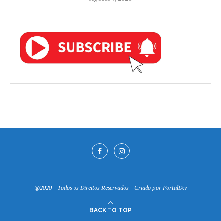
@2020 - Todos os Direitos Reservados - Criado por
PortalDev
BACK TO TOP