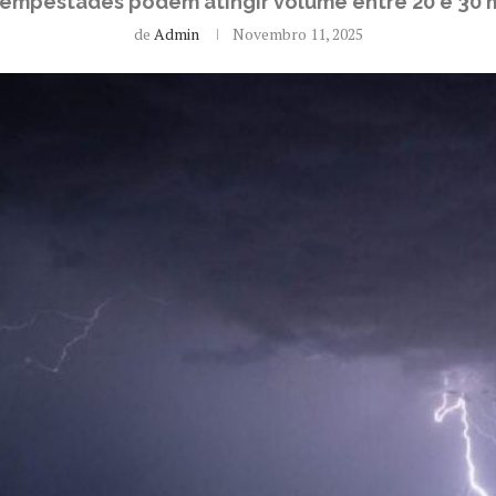
tempestades podem atingir volume entre 20 e 30 m
de
Admin
Novembro 11, 2025