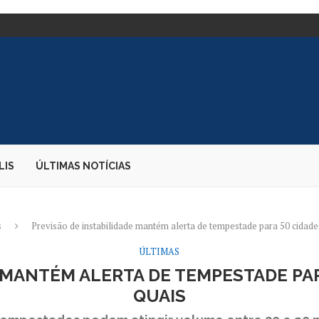
TE DE CARGAS;...
E DIZ PARDA...
 EMBAIXADORA NOS...
S DESEMBARQUE...
O CANDIDATO À PRESIDÊNCIA
AO...
OS DURANTE PERÍODO ELEITORAL
E BOLSONARO – 02/08/2026...
LIS
ÚLTIMAS NOTÍCIAS
s
Previsão de instabilidade mantém alerta de tempestade para 50 cidade
ÚLTIMAS
 MANTÉM ALERTA DE TEMPESTADE PAR
QUAIS