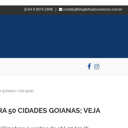
64 9 9974-2898 |
contato@blogfolhadocomercio.com.br
s goianas; veja quais
A 50 CIDADES GOIANAS; VEJA