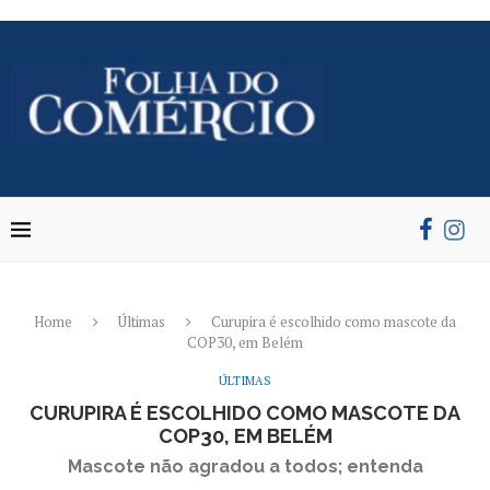
Home
Últimas
Curupira é escolhido como mascote da
COP30, em Belém
ÚLTIMAS
CURUPIRA É ESCOLHIDO COMO MASCOTE DA
COP30, EM BELÉM
Mascote não agradou a todos; entenda