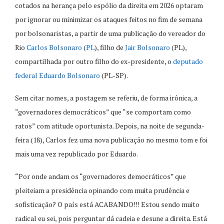
cotados na herança pelo espólio da direita em 2026 optaram
por ignorar ou minimizar os ataques feitos no fim de semana
por bolsonaristas, a partir de uma publicação do vereador do
Rio
Carlos Bolsonaro
(
PL
), filho de
Jair Bolsonaro
(PL),
compartilhada por outro filho do ex-presidente, o
deputado
federal
Eduardo Bolsonaro
(PL-SP).
Sem citar nomes, a postagem se referiu, de forma irônica, a
“governadores democráticos” que “se comportam como
ratos” com atitude oportunista. Depois, na noite de segunda-
feira (18), Carlos fez uma nova publicação no mesmo tom e foi
mais uma vez republicado por Eduardo.
“Por onde andam os “governadores democráticos” que
pleiteiam a presidência opinando com muita prudência e
sofisticação? O país está ACABANDO!!! Estou sendo muito
radical eu sei, pois perguntar dá cadeia e desune a direita. Está