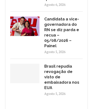
Agosto 6, 2026
Candidata a vice-
governadora do
RN se diz parda e
recua –
05/08/2026 –
Painel
Agosto 5, 2026
CANDIDATA A VICE-
BRASIL REPUDIA REVOGAÇ
GOVERNADORA DO RN SE DIZ
VISTO DE EMBAIXADORA NO
Brasil repudia
PARDA...
Agosto 5, 2026
revogação de
Agosto 5, 2026
visto de
embaixadora nos
EUA
Agosto 5, 2026