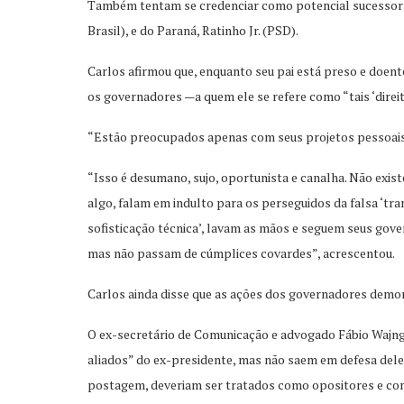
Também tentam se credenciar como potencial sucessor 
Brasil), e do Paraná, Ratinho Jr. (PSD).
Carlos afirmou que, enquanto seu pai está preso e doent
os governadores —a quem ele se refere como “tais ‘direi
“Estão preocupados apenas com seus projetos pessoais
“Isso é desumano, sujo, oportunista e canalha. Não existe
algo, falam em indulto para os perseguidos da falsa ‘tr
sofisticação técnica’, lavam as mãos e seguem seus gove
mas não passam de cúmplices covardes”, acrescentou.
Carlos ainda disse que as ações dos governadores demon
O ex-secretário de Comunicação e advogado Fábio Wajng
aliados” do ex-presidente, mas não saem em defesa dele 
postagem, deveriam ser tratados como opositores e co