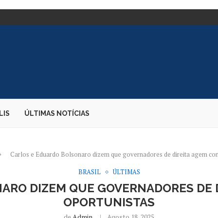
TE DE CARGAS;...
E DIZ PARDA...
 EMBAIXADORA NOS...
S DESEMBARQUE...
O CANDIDATO À PRESIDÊNCIA
AO...
OS DURANTE PERÍODO ELEITORAL
E BOLSONARO – 02/08/2026...
LIS
ÚLTIMAS NOTÍCIAS
Carlos e Eduardo Bolsonaro dizem que governadores de direita agem com
BRASIL
ÚLTIMAS
ARO DIZEM QUE GOVERNADORES DE D
OPORTUNISTAS
de
Admin
Agosto 18, 2025