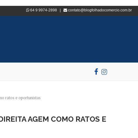
64 9 9974-2898 |
contato@blogfolhadocomercio.com.br
o ratos e oportunistas
IREITA AGEM COMO RATOS E