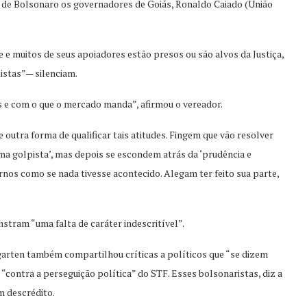
de Bolsonaro os governadores de Goiás, Ronaldo Caiado (União
e e muitos de seus apoiadores estão presos ou são alvos da Justiça,
tistas”— silenciam.
 e com o que o mercado manda”, afirmou o vereador.
 outra forma de qualificar tais atitudes. Fingem que vão resolver
ama golpista’, mas depois se escondem atrás da ‘prudência e
rnos como se nada tivesse acontecido. Alegam ter feito sua parte,
stram “uma falta de caráter indescritível”.
arten também compartilhou críticas a políticos que “se dizem
“contra a perseguição política” do STF. Esses bolsonaristas, diz a
m descrédito.