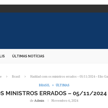
TE DE CARGAS;...
E DIZ PARDA...
 EMBAIXADORA NOS...
S DESEMBARQUE...
O CANDIDATO À PRESIDÊNCIA
AO...
OS DURANTE PERÍODO ELEITORAL
E BOLSONARO – 02/08/2026...
LIS
ÚLTIMAS NOTÍCIAS
e
Brasil
Haddad com os ministros errados – 05/11/2024 – Elio Ga
BRASIL
ÚLTIMAS
 MINISTROS ERRADOS – 05/11/2024 
de
Admin
Novembro 6, 2024