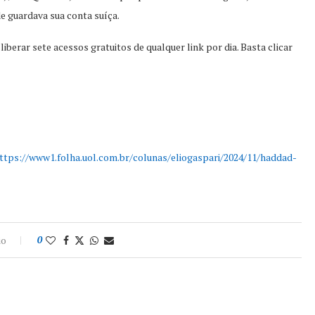
e guardava sua conta suíça.
berar sete acessos gratuitos de qualquer link por dia. Basta clicar
https://www1.folha.uol.com.br/colunas/eliogaspari/2024/11/haddad-
io
0