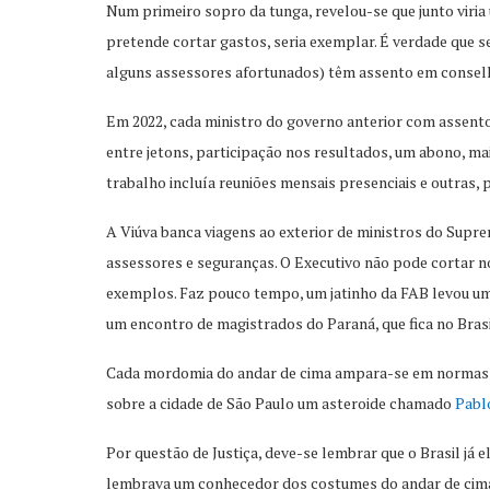
Num primeiro sopro da tunga, revelou-se que junto viria
pretende cortar gastos, seria exemplar. É verdade que s
alguns assessores afortunados) têm assento em conselhos
Em 2022, cada ministro do governo anterior com assento 
entre jetons, participação nos resultados, um abono, mai
trabalho incluía reuniões mensais presenciais e outras, 
A Viúva banca viagens ao exterior de ministros do Sup
assessores e seguranças. O Executivo não pode cortar 
exemplos. Faz pouco tempo, um jatinho da FAB levou um
um encontro de magistrados do Paraná, que fica no Brasil
Cada mordomia do andar de cima ampara-se em normas e
sobre a cidade de São Paulo um asteroide chamado
Pabl
Por questão de Justiça, deve-se lembrar que o Brasil já
lembrava um conhecedor dos costumes do andar de cima,