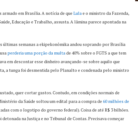
s armado em Brasília. A notícia de que
Lula
e o ministro da Fazenda,
Saúde, Educação e Trabalho, assusta. A lâmina parece apontada na
as últimas semanas a ekipekonômika andou soprando por Brasília
ausa
perderia uma porção da multa
de 40% sobre o FGTS a que tem
tava em descontar esse dinheiro avançando-se sobre aquilo que
ta, a tunga foi desmentida pelo Planalto e condenada pelo ministro
ustado, quer cortar gastos. Contudo, em condições normais de
Ministério da Saúde soltou um edital para a compra de
60 milhões de
tadas com o logotipo do governo federal). Coisa de até R$ 3 bilhões.
i detonada na Justiça e no Tribunal de Contas. Precisava começar