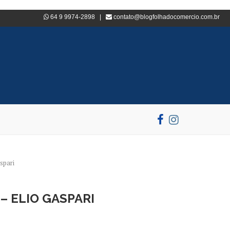
64 9 9974-2898 |
contato@blogfolhadocomercio.com.br
spari
– ELIO GASPARI