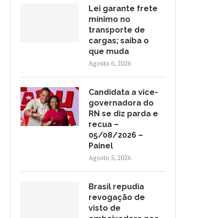
CANDIDATA A VICE-
BRASIL REPUDIA REVOGAÇ
Lei garante frete
GOVERNADORA DO RN SE DIZ
VISTO DE EMBAIXADORA NO
mínimo no
PARDA...
Agosto 5, 2026
transporte de
Agosto 5, 2026
cargas; saiba o
que muda
Agosto 6, 2026
Candidata a vice-
governadora do
RN se diz parda e
recua –
05/08/2026 –
Painel
Agosto 5, 2026
Brasil repudia
revogação de
visto de