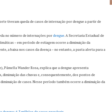
rte tiveram queda de casos de internação por dengue a partir de
ueda no número de internações por
dengue
. A Secretaria Estadual de
climáticas – em período de estiagem ocorre a diminuição da
e, a baixa nos casos da doença – no entanto, a pasta alerta para a
de), Pâmella Wander Rosa, explica que a dengue apresenta
, diminuição das chuvas e, consequentemente, dos pontos de
 diminuição de casos. Nesse período também ocorre a diminuição da
de dengue; 6,3 milhões de casos prováveis