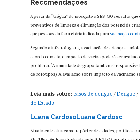
Recomendações
Apesar da “trégua” do mosquito a SES-GO ressalta que
preventivos de limpeza e eliminação dos potenciais c
que pessoas da faixa etária indicada para
vacinação cont
Segundo a infectologista, a vacinação de crianças e ado
acordo com ela, o impacto da vacina poderá ser avaliad
proliferar. “A imunidade de grupo também é responsável 
de sorotipos). A avaliação sobre impacto da vacinação s
Leia mais sobre:
casos de dengue
/
Dengue
/
do Estado
Luana Cardoso
Luana Cardoso
Atualmente atua como repórter de cidades, política e cul
FIC/UFG, Bióloga graduada pelo ICB/UFG, escritora, croni