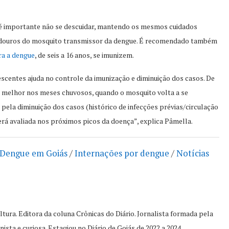
 é importante não se descuidar, mantendo os mesmos cuidados
riadouros do mosquito transmissor da dengue. É recomendado também
ra a dengue
, de seis a 16 anos, se imunizem.
lescentes ajuda no controle da imunização e diminuição dos casos. De
o melhor nos meses chuvosos, quando o mosquito volta a se
pela diminuição dos casos (histórico de infecções prévias/circulação
erá avaliada nos próximos picos da doença”, explica Pâmella.
Dengue em Goiás
/
Internações por dengue
/
Notícias
tura. Editora da coluna Crônicas do Diário. Jornalista formada pela
sta e curiosa. Estagiou no Diário de Goiás de 2022 a 2024.