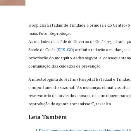
Hospitais Estadais de Trindade, Formosa e do Centro-No
maio. Foto: Reprodução
As unidades de saúde do Governo de Goiás registram q
Saúde de Goiás (
SES-GO
) atribui a redução a mudanças 
procriação do mosquito Aedes aegypti e, consequentement
continuação dos cuidados de prevenção.
A infectologista do Hetrin (Hospital Estadual e Trinda
comportamento sazonal. “As mudanças climáticas atuais
reservatório de larvas dos mosquitos contribuem para a
reprodução do agente transmissor”, ressalta.
Leia Também
Brasil ocupa o primeiro lugar no ranking mundial 