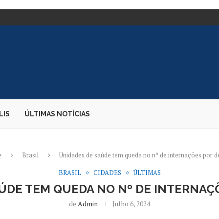
 JUDICIÁRIO;...
UE CASSARIA CANDIDATURA –...
DE SUAS VOZES...
TE DE CARGAS;...
E DIZ PARDA...
 EMBAIXADORA NOS...
S DESEMBARQUE...
O CANDIDATO À PRESIDÊNCIA
LIS
ÚLTIMAS NOTÍCIAS
e
Brasil
Unidades de saúde tem queda no nº de internações por 
BRASIL
CIDADES
ÚLTIMAS
ÚDE TEM QUEDA NO Nº DE INTERNA
de
Admin
Julho 6, 2024