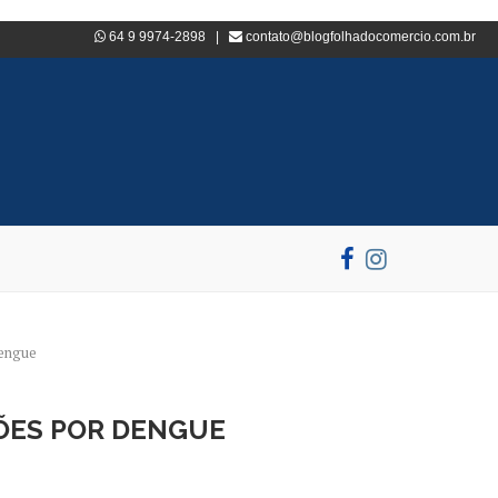
64 9 9974-2898 |
contato@blogfolhadocomercio.com.br
dengue
ÇÕES POR DENGUE