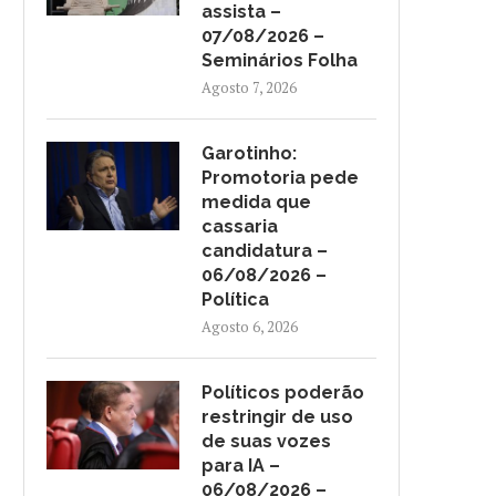
assista –
07/08/2026 –
Seminários Folha
Agosto 7, 2026
Garotinho:
Promotoria pede
medida que
cassaria
GAROTINHO: PROMOTORIA PEDE
POLÍTICOS PODERÃO REST
candidatura –
MEDIDA QUE CASSARIA
DE USO DE SUAS VOZES.
CANDIDATURA –...
06/08/2026 –
Agosto 6, 2026
Política
Agosto 6, 2026
Agosto 6, 2026
Políticos poderão
restringir de uso
de suas vozes
para IA –
06/08/2026 –