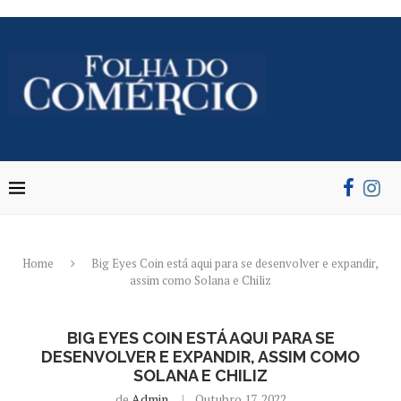
Home
Big Eyes Coin está aqui para se desenvolver e expandir,
assim como Solana e Chiliz
BIG EYES COIN ESTÁ AQUI PARA SE
DESENVOLVER E EXPANDIR, ASSIM COMO
SOLANA E CHILIZ
de
Admin
Outubro 17, 2022