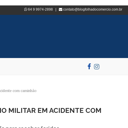
64 9 9974-2898 |
contato@blogfolhadocomercio.com.br
 acidente com caminhão
O MILITAR EM ACIDENTE COM