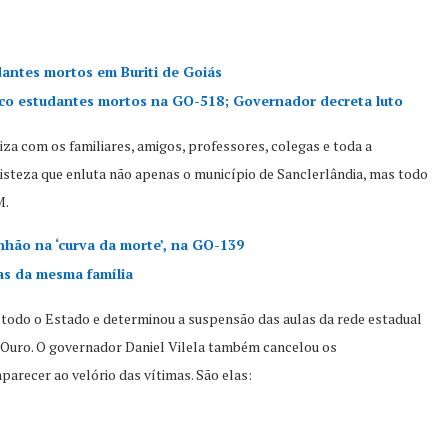
dantes mortos em Buriti de Goiás
inco estudantes mortos na GO-518; Governador decreta luto
za com os familiares, amigos, professores, colegas e toda a
steza que enluta não apenas o município de Sanclerlândia, mas todo
M.
hão na ‘curva da morte’, na GO-139
s da mesma família
m todo o Estado e determinou a suspensão das aulas da rede estadual
 Ouro. O governador Daniel Vilela também cancelou os
recer ao velório das vítimas. São elas: