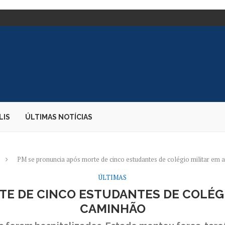
DE SUAS VOZES...
TE DE CARGAS;...
E DIZ PARDA...
 EMBAIXADORA NOS...
S DESEMBARQUE...
O CANDIDATO À PRESIDÊNCIA
AO...
OS DURANTE PERÍODO ELEITORAL
LIS
ÚLTIMAS NOTÍCIAS
PM se pronuncia após morte de cinco estudantes de colégio militar em
ÚLTIMAS
TE DE CINCO ESTUDANTES DE COLÉGI
CAMINHÃO