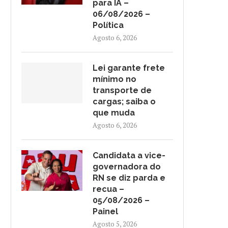
para IA –
06/08/2026 –
Política
Agosto 6, 2026
Lei garante frete
mínimo no
transporte de
cargas; saiba o
que muda
Agosto 6, 2026
LEI GARANTE FRETE MÍNIMO NO
CANDIDATA A VICE-
Candidata a vice-
TRANSPORTE DE CARGAS;...
GOVERNADORA DO RN SE
governadora do
PARDA...
Agosto 6, 2026
RN se diz parda e
Agosto 5, 2026
recua –
05/08/2026 –
Painel
Agosto 5, 2026