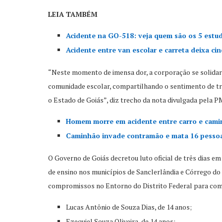
LEIA TAMBÉM
Acidente na GO-518: veja quem são os 5 estu
Acidente entre van escolar e carreta deixa c
“Neste momento de imensa dor, a corporação se solidari
comunidade escolar, compartilhando o sentimento de tri
o Estado de Goiás”, diz trecho da nota divulgada pela P
Homem morre em acidente entre carro e camin
Caminhão invade contramão e mata 16 pessoa
O Governo de Goiás decretou luto oficial de três dias e
de ensino nos municípios de Sanclerlândia e Córrego do
compromissos no Entorno do Distrito Federal para compa
Lucas Antônio de Souza Dias, de 14 anos;
Ezequiel Souza Oliveira, de 14 anos;