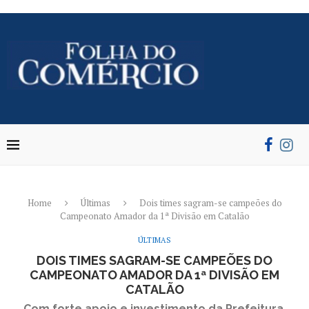
Home
Últimas
Dois times sagram-se campeões do
Campeonato Amador da 1ª Divisão em Catalão
ÚLTIMAS
DOIS TIMES SAGRAM-SE CAMPEÕES DO
CAMPEONATO AMADOR DA 1ª DIVISÃO EM
CATALÃO
Com forte apoio e investimento da Prefeitura,