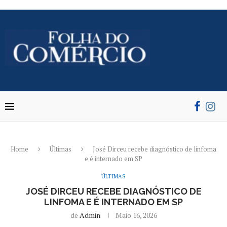
Home
Últimas
José Dirceu recebe diagnóstico de linfoma
e é internado em SP
ÚLTIMAS
JOSÉ DIRCEU RECEBE DIAGNÓSTICO DE
LINFOMA E É INTERNADO EM SP
de
Admin
Maio 16, 2026