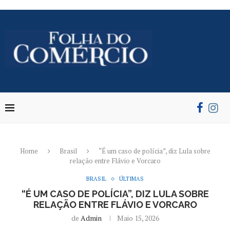
Home
Brasil
“É um caso de polícia”, diz Lula sobre
relação entre Flávio e Vorcaro
BRASIL
ÚLTIMAS
“É UM CASO DE POLÍCIA”, DIZ LULA SOBRE
RELAÇÃO ENTRE FLÁVIO E VORCARO
de
Admin
Maio 15, 2026