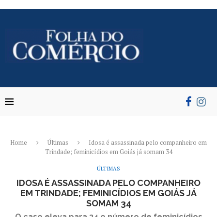
Home
Últimas
Idosa é assassinada pelo companheiro em
Trindade; feminicídios em Goiás já somam 34
ÚLTIMAS
IDOSA É ASSASSINADA PELO COMPANHEIRO
EM TRINDADE; FEMINICÍDIOS EM GOIÁS JÁ
SOMAM 34
O caso eleva para 34 o número de feminicídios