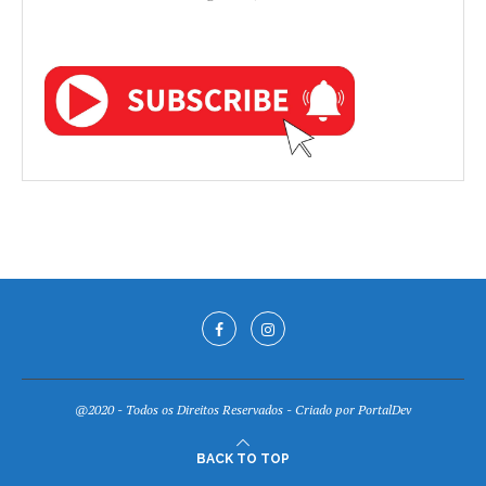
@2020 - Todos os Direitos Reservados - Criado por
PortalDev
BACK TO TOP