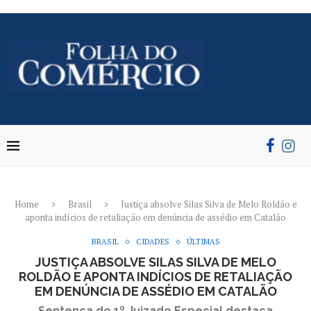
Home
Brasil
Justiça absolve Silas Silva de Melo Roldão e
aponta indícios de retaliação em denúncia de assédio em Catalão
BRASIL
CIDADES
ÚLTIMAS
JUSTIÇA ABSOLVE SILAS SILVA DE MELO
ROLDÃO E APONTA INDÍCIOS DE RETALIAÇÃO
EM DENÚNCIA DE ASSÉDIO EM CATALÃO
Sentença do 1º Juizado Especial destaca