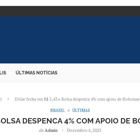
DE SUAS VOZES...
TE DE CARGAS;...
E DIZ PARDA...
 EMBAIXADORA NOS...
S DESEMBARQUE...
O CANDIDATO À PRESIDÊNCIA
AO...
OS DURANTE PERÍODO ELEITORAL
LIS
ÚLTIMAS NOTÍCIAS
l
Dólar fecha em R$ 5,43 e Bolsa despenca 4% com apoio de Bolsonar
BRASIL
ÚLTIMAS
 BOLSA DESPENCA 4% COM APOIO DE B
de
Admin
Dezembro 6, 2025