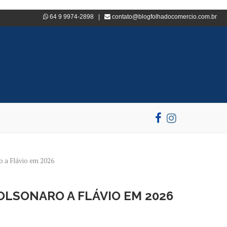
64 9 9974-2898 |
contato@blogfolhadocomercio.com.br
o a Flávio em 2026
OLSONARO A FLÁVIO EM 2026