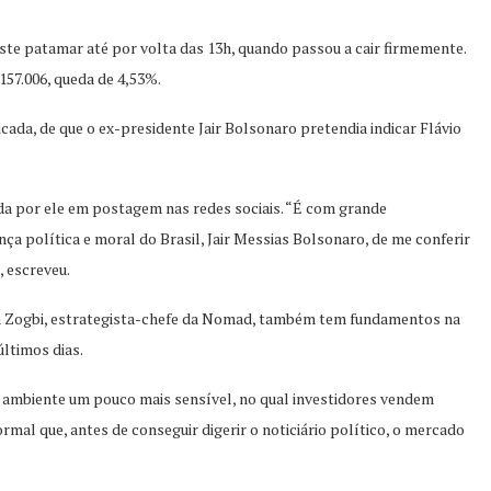
este patamar até por volta das 13h, quando passou a cair firmemente.
157.006, queda de 4,53%.
icada, de que o ex-presidente Jair Bolsonaro pretendia indicar Flávio
ada por ele em postagem nas redes sociais. “É com grande
ça política e moral do Brasil, Jair Messias Bolsonaro, de me conferir
, escreveu.
la Zogbi, estrategista-chefe da Nomad, também tem fundamentos na
últimos dias.
m ambiente um pouco mais sensível, no qual investidores vendem
normal que, antes de conseguir digerir o noticiário político, o mercado