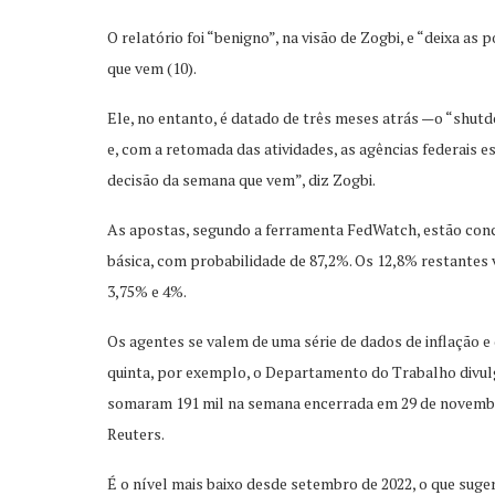
O relatório foi “benigno”, na visão de Zogbi, e “deixa as
que vem (10).
Ele, no entanto, é datado de três meses atrás —o “shutd
e, com a retomada das atividades, as agências federais e
decisão da semana que vem”, diz Zogbi.
As apostas, segundo a ferramenta FedWatch, estão con
básica, com probabilidade de 87,2%. Os 12,8% restante
3,75% e 4%.
Os agentes se valem de uma série de dados de inflação e
quinta, por exemplo, o Departamento do Trabalho divulg
somaram 191 mil na semana encerrada em 29 de novembro
Reuters.
É o nível mais baixo desde setembro de 2022, o que su