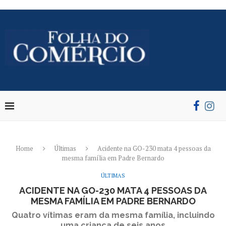
Home
Últimas
Acidente na GO-230 mata 4 pessoas da
mesma família em Padre Bernardo
ÚLTIMAS
ACIDENTE NA GO-230 MATA 4 PESSOAS DA
MESMA FAMÍLIA EM PADRE BERNARDO
Quatro vítimas eram da mesma família, incluindo
uma criança de seis anos