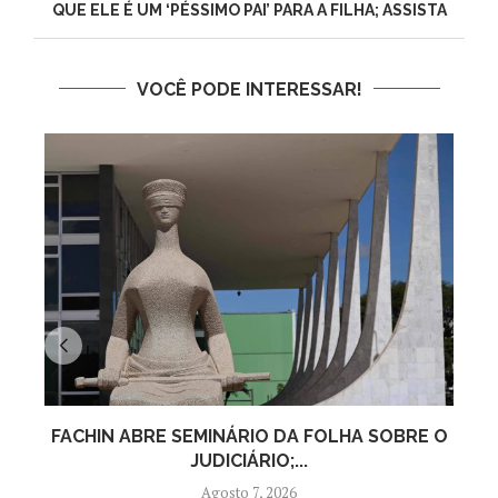
QUE ELE É UM ‘PÉSSIMO PAI’ PARA A FILHA; ASSISTA
VOCÊ PODE INTERESSAR!
FACHIN ABRE SEMINÁRIO DA FOLHA SOBRE O
G
JUDICIÁRIO;...
Agosto 7, 2026