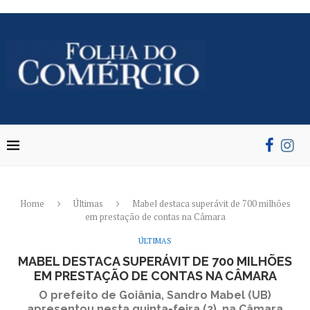
Home
Últimas
Mabel destaca superávit de 700 milhões
em prestação de contas na Câmara
ÚLTIMAS
MABEL DESTACA SUPERÁVIT DE 700 MILHÕES
EM PRESTAÇÃO DE CONTAS NA CÂMARA
O prefeito de Goiânia, Sandro Mabel (UB)
apresentou nesta quinta-feira (2), na Câmara