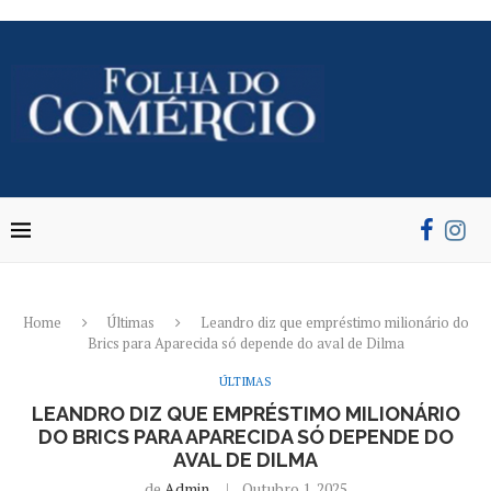
Home
Últimas
Leandro diz que empréstimo milionário do
Brics para Aparecida só depende do aval de Dilma
ÚLTIMAS
LEANDRO DIZ QUE EMPRÉSTIMO MILIONÁRIO
DO BRICS PARA APARECIDA SÓ DEPENDE DO
AVAL DE DILMA
de
Admin
Outubro 1, 2025