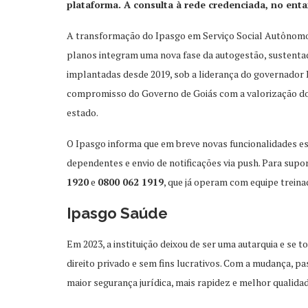
plataforma. A consulta à rede credenciada, no ent
A transformação do Ipasgo em Serviço Social Autônomo
planos integram uma nova fase da autogestão, sustentada 
implantadas desde 2019, sob a liderança do governador R
compromisso do Governo de Goiás com a valorização do 
estado.
O Ipasgo informa que em breve novas funcionalidades es
dependentes e envio de notificações via push. Para supo
1920
e
0800 062 1919
, que já operam com equipe trein
Ipasgo Saúde
Em 2023, a instituição deixou de ser uma autarquia e se 
direito privado e sem fins lucrativos. Com a mudança, p
maior segurança jurídica, mais rapidez e melhor qualida