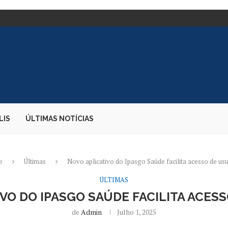
TE DE CARGAS;...
E DIZ PARDA...
 EMBAIXADORA NOS...
S DESEMBARQUE...
O CANDIDATO À PRESIDÊNCIA
AO...
OS DURANTE PERÍODO ELEITORAL
E BOLSONARO – 02/08/2026...
LIS
ÚLTIMAS NOTÍCIAS
e
Últimas
Novo aplicativo do Ipasgo Saúde facilita acesso de us
ÚLTIMAS
VO DO IPASGO SAÚDE FACILITA ACES
de
Admin
Julho 1, 2025