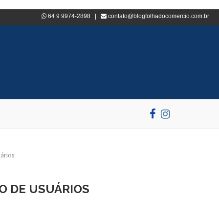
64 9 9974-2898 |
contato@blogfolhadocomercio.com.br
uários
SO DE USUÁRIOS