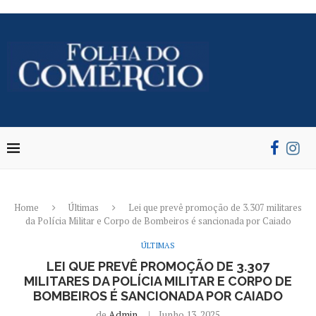
Home
Últimas
Lei que prevê promoção de 3.307 militares
da Polícia Militar e Corpo de Bombeiros é sancionada por Caiado
ÚLTIMAS
LEI QUE PREVÊ PROMOÇÃO DE 3.307
MILITARES DA POLÍCIA MILITAR E CORPO DE
BOMBEIROS É SANCIONADA POR CAIADO
de
Admin
Junho 13, 2025