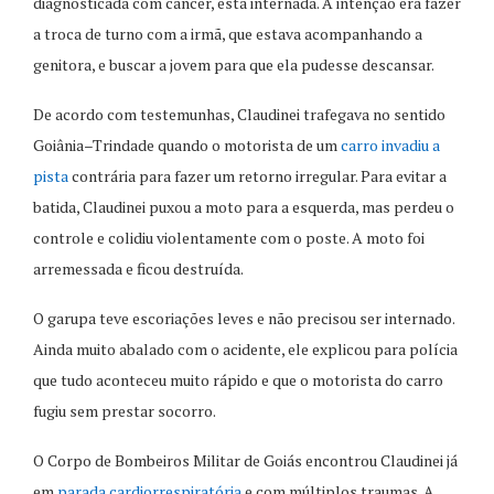
diagnosticada com câncer, está internada. A intenção era fazer
a troca de turno com a irmã, que estava acompanhando a
genitora, e buscar a jovem para que ela pudesse descansar.
De acordo com testemunhas, Claudinei trafegava no sentido
Goiânia–Trindade quando o motorista de um
carro invadiu a
pista
contrária para fazer um retorno irregular. Para evitar a
batida, Claudinei puxou a moto para a esquerda, mas perdeu o
controle e colidiu violentamente com o poste. A moto foi
arremessada e ficou destruída.
O garupa teve escoriações leves e não precisou ser internado.
Ainda muito abalado com o acidente, ele explicou para polícia
que tudo aconteceu muito rápido e que o motorista do carro
fugiu sem prestar socorro.
O Corpo de Bombeiros Militar de Goiás encontrou Claudinei já
em
parada cardiorrespiratória
e com múltiplos traumas. A