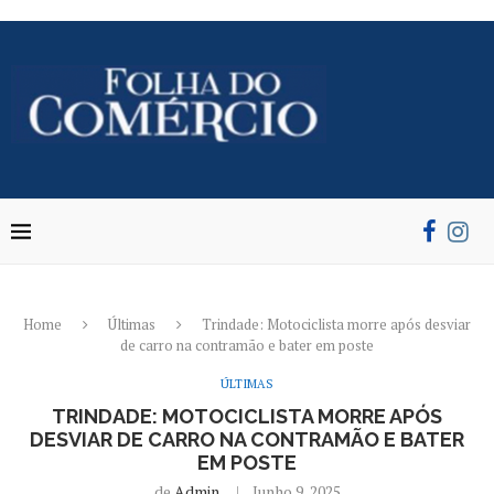
Home
Últimas
Trindade: Motociclista morre após desviar
de carro na contramão e bater em poste
ÚLTIMAS
TRINDADE: MOTOCICLISTA MORRE APÓS
DESVIAR DE CARRO NA CONTRAMÃO E BATER
EM POSTE
de
Admin
Junho 9, 2025