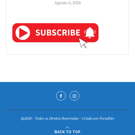
Agosto 6, 2026
@2020 - Todos os Direitos Reservados - Criado por
PortalDev
BACK TO TOP