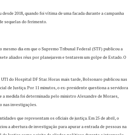
sou desde 2018, quando foi vítima de uma facada durante a campanha
 de sequelas do ferimento.
no mesmo dia em que o Supremo Tribunal Federal (STF) publicou a
sete aliados réus por planejarem e tentarem um golpe de Estado. O
a UTI do Hospital DF Star. Horas mais tarde, Bolsonaro publicou nas
al de Justiça. Por 11 minutos, o ex-presidente questiona a servidora
ue a medida foi determinada pelo ministro Alexandre de Moraes,
o nas investigações.
tidades que representam os oficiais de justiça. Em 25 de abril, o
iou a abertura de investigação para apurar a entrada de pessoas na
l da Justiça como a visita de aliados políticos durante a internação