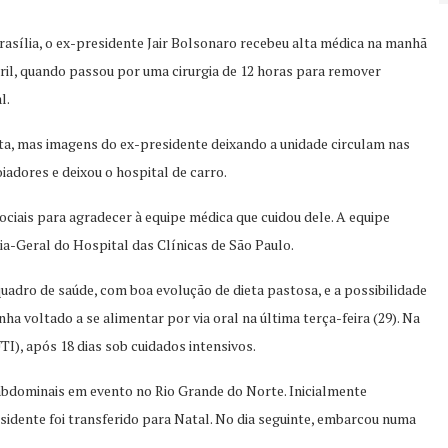
asília, o ex-presidente Jair Bolsonaro recebeu alta médica na manhã
bril, quando passou por uma cirurgia de 12 horas para remover
l.
lta, mas imagens do ex-presidente deixando a unidade circulam nas
adores e deixou o hospital de carro.
ociais para agradecer à equipe médica que cuidou dele. A equipe
rgia-Geral do Hospital das Clínicas de São Paulo.
uadro de saúde, com boa evolução de dieta pastosa, e a possibilidade
nha voltado a se alimentar por via oral na última terça-feira (29). Na
UTI), após 18 dias sob cuidados intensivos.
 abdominais em evento no Rio Grande do Norte. Inicialmente
esidente foi transferido para Natal. No dia seguinte, embarcou numa