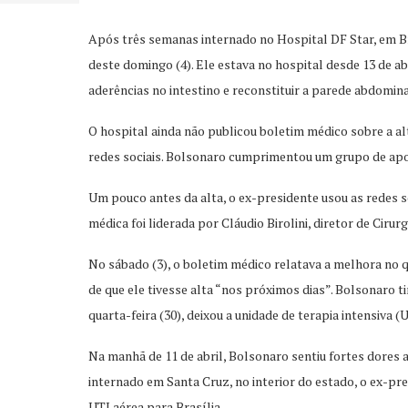
Após três semanas internado no Hospital DF Star, em Br
deste domingo (4). Ele estava no hospital desde 13 de a
aderências no intestino e reconstituir a parede abdomina
O hospital ainda não publicou boletim médico sobre a a
redes sociais. Bolsonaro cumprimentou um grupo de apoi
Um pouco antes da alta, o ex-presidente usou as redes s
médica foi liderada por Cláudio Birolini, diretor de Ciru
No sábado (3), o boletim médico relatava a melhora no q
de que ele tivesse alta “nos próximos dias”. Bolsonaro ti
quarta-feira (30), deixou a unidade de terapia intensiva (
Na manhã de 11 de abril, Bolsonaro sentiu fortes dores
internado em Santa Cruz, no interior do estado, o ex-pr
UTI aérea para Brasília.