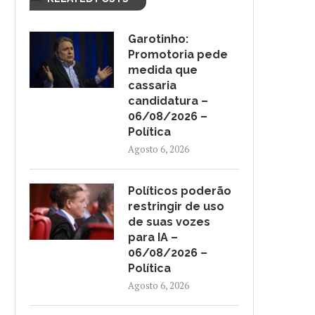
Garotinho:
Promotoria pede
medida que
cassaria
candidatura –
06/08/2026 –
Política
Agosto 6, 2026
Políticos poderão
restringir de uso
de suas vozes
para IA –
06/08/2026 –
CANDIDATA A VICE-
BRASIL REPUDIA REVOGAÇ
Política
GOVERNADORA DO RN SE DIZ
VISTO DE EMBAIXADORA NO
PARDA...
Agosto 6, 2026
Agosto 5, 2026
Agosto 5, 2026