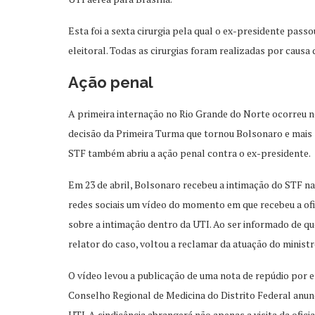
Esta foi a sexta cirurgia pela qual o ex-presidente pas
eleitoral. Todas as cirurgias foram realizadas por causa
Ação penal
A primeira internação no Rio Grande do Norte ocorreu 
decisão da Primeira Turma que tornou Bolsonaro e mais 
STF também abriu a ação penal contra o ex-presidente.
Em 23 de abril, Bolsonaro recebeu a intimação do STF n
redes sociais um vídeo do momento em que recebeu a ofici
sobre a intimação dentro da UTI. Ao ser informado de q
relator do caso, voltou a reclamar da atuação do ministr
O vídeo levou a publicação de uma nota de repúdio por en
Conselho Regional de Medicina do Distrito Federal anunc
UTI. A sindicância abrangerá não apenas a visita da oficia