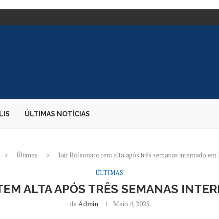
TE DE CARGAS;...
E DIZ PARDA...
 EMBAIXADORA NOS...
S DESEMBARQUE...
O CANDIDATO À PRESIDÊNCIA
AO...
OS DURANTE PERÍODO ELEITORAL
E BOLSONARO – 02/08/2026...
LIS
ÚLTIMAS NOTÍCIAS
Últimas
Jair Bolsonaro tem alta após três semanas internado em 
ÚLTIMAS
TEM ALTA APÓS TRÊS SEMANAS INTER
de
Admin
Maio 4, 2025