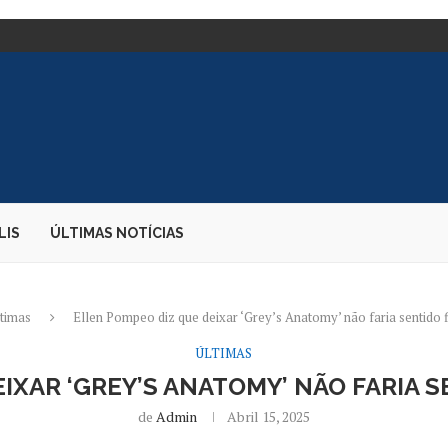
E DIZ PARDA...
 EMBAIXADORA NOS...
S DESEMBARQUE...
O CANDIDATO À PRESIDÊNCIA
AO...
OS DURANTE PERÍODO ELEITORAL
E BOLSONARO – 02/08/2026...
ERAM FEITOS...
LIS
ÚLTIMAS NOTÍCIAS
ltimas
Ellen Pompeo diz que deixar ‘Grey’s Anatomy’ não faria sentido 
ÚLTIMAS
IXAR ‘GREY’S ANATOMY’ NÃO FARIA 
de
Admin
Abril 15, 2025