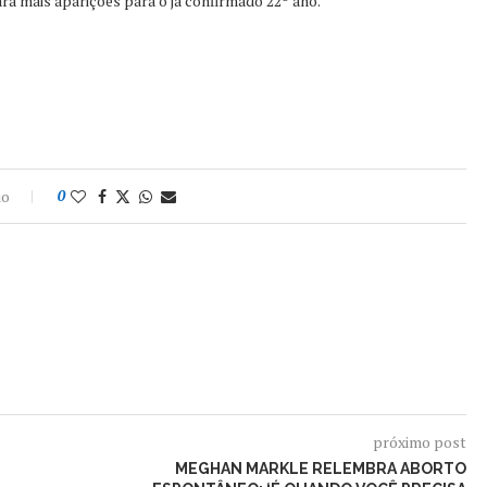
ara mais aparições para o já confirmado 22º ano.
io
0
próximo post
E
MEGHAN MARKLE RELEMBRA ABORTO