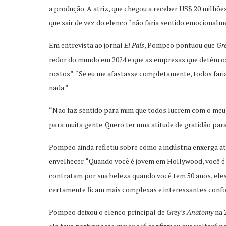
a produção. A atriz, que chegou a receber US$ 20 milhõe
que sair de vez do elenco “não faria sentido emocional
Em entrevista ao jornal
El País
, Pompeo pontuou que
Gr
redor do mundo em 2024 e que as empresas que detêm os
rostos”. “Se eu me afastasse completamente, todos faria
nada.”
“Não faz sentido para mim que todos lucrem com o meu tr
para muita gente. Quero ter uma atitude de gratidão para
Pompeo ainda refletiu sobre como a indústria enxerga a
envelhecer. “Quando você é jovem em Hollywood, você é 
contratam por sua beleza quando você tem 50 anos, eles
certamente ficam mais complexas e interessantes confo
Pompeo deixou o elenco principal de
Grey’s Anatomy
na 