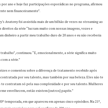
s por ano e hoje faz participações esporádicas no programa, afirmou
mente nem financeiramente”.
ey’s Anatomy
foi assistida mais de um bilhão de vezes no streaming ao
 direitos da série “lucram muito com nossas imagens, vozes e
m dinheiro a partir meu trabalho duro de 20 anos e eu não receberia
abalho”, continuou. “E, emocionalmente, a série significa muito
 com a série.”
trizes e comentou sobre a diferença de tratamento recebido após
contratada por seu talento, mas também por sua beleza. Eles não te
 te contratam só pela sua complexidade e por seu talento. Mulheres
rme envelhecem, então existem [outros] papéis.”
20ª temporada, em que apareceu em apenas cinco episódios. Na 21ª,