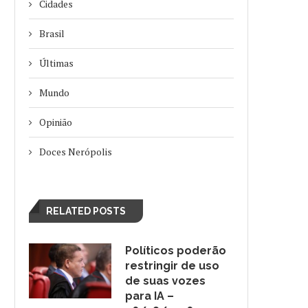
Cidades
Brasil
Últimas
Mundo
Opinião
Doces Nerópolis
RELATED POSTS
BRASIL REPUDIA REVOGAÇÃO DE
ELEIÇÕES RJ: PL DEFINE 
VISTO DE EMBAIXADORA NOS...
PURA APÓS DESEMBARQUE
Políticos poderão
Agosto 5, 2026
Agosto 4, 2026
restringir de uso
de suas vozes
para IA –