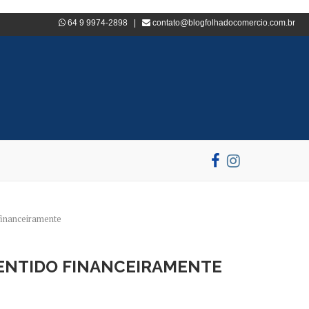
64 9 9974-2898 |
contato@blogfolhadocomercio.com.br
financeiramente
SENTIDO FINANCEIRAMENTE