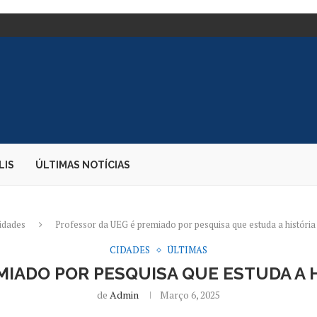
SINFORMAÇÃO E IA...
 JUDICIÁRIO;...
UE CASSARIA CANDIDATURA –...
DE SUAS VOZES...
TE DE CARGAS;...
E DIZ PARDA...
 EMBAIXADORA NOS...
S DESEMBARQUE...
LIS
ÚLTIMAS NOTÍCIAS
idades
Professor da UEG é premiado por pesquisa que estuda a história 
CIDADES
ÚLTIMAS
MIADO POR PESQUISA QUE ESTUDA A H
de
Admin
Março 6, 2025