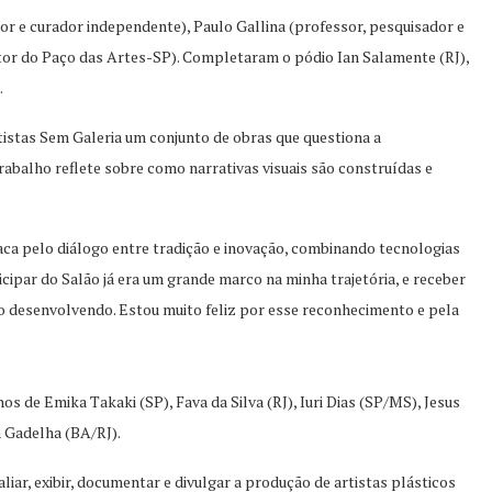
utor e curador independente), Paulo Gallina (professor, pesquisador e
tor do Paço das Artes-SP). Completaram o pódio Ian Salamente (RJ),
.
istas Sem Galeria um conjunto de obras que questiona a
trabalho reflete sobre como narrativas visuais são construídas e
aca pelo diálogo entre tradição e inovação, combinando tecnologias
cipar do Salão já era um grande marco na minha trajetória, e receber
o desenvolvendo. Estou muito feliz por esse reconhecimento e pela
 de Emika Takaki (SP), Fava da Silva (RJ), Iuri Dias (SP/MS), Jesus
a Gadelha (BA/RJ).
aliar, exibir, documentar e divulgar a produção de artistas plásticos