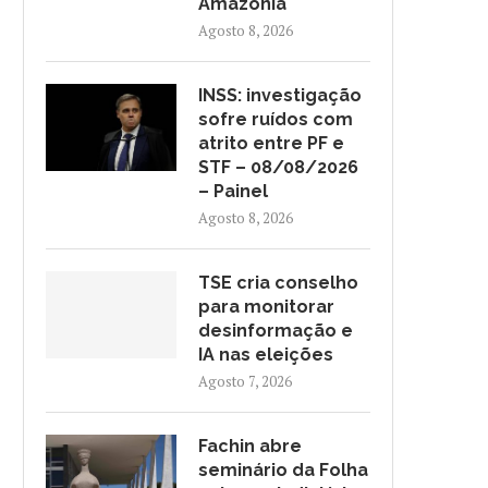
Amazônia
Agosto 8, 2026
INSS: investigação
sofre ruídos com
atrito entre PF e
STF – 08/08/2026
– Painel
Agosto 8, 2026
TSE cria conselho
FACHIN ABRE SEMINÁRIO DA
GAROTINHO: PROMOTORIA
para monitorar
FOLHA SOBRE O JUDICIÁRIO;...
MEDIDA QUE CASSARI
desinformação e
CANDIDATURA –...
Agosto 7, 2026
IA nas eleições
Agosto 6, 2026
Agosto 7, 2026
Fachin abre
seminário da Folha