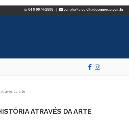
64 9 9974-2898 |
contato@blogfolhadocomercio.com.br
através da arte
ISTÓRIA ATRAVÉS DA ARTE