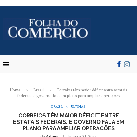
Home
Brasil
Correios têm maior déficit entre estatais
federais, e governo fala em plano para ampliar operações
BRASIL
ÚLTIMAS
CORREIOS TÊM MAIOR DÉFICIT ENTRE
ESTATAIS FEDERAIS, E GOVERNO FALA EM
PLANO PARA AMPLIAR OPERAÇÕES
de
Admin
Janeiro 31, 2025