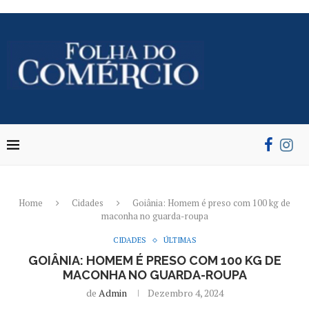
Home
Cidades
Goiânia: Homem é preso com 100 kg de
maconha no guarda-roupa
CIDADES
ÚLTIMAS
GOIÂNIA: HOMEM É PRESO COM 100 KG DE
MACONHA NO GUARDA-ROUPA
de
Admin
Dezembro 4, 2024