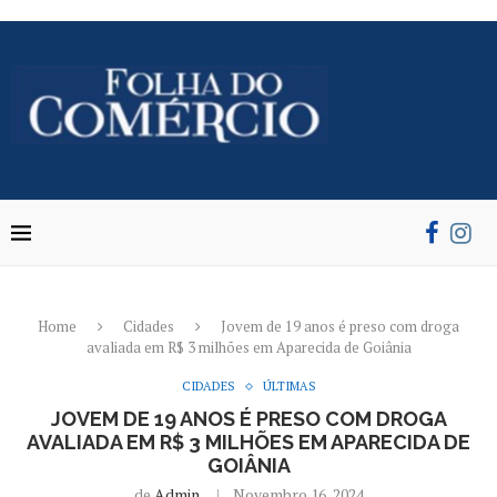
Home
Cidades
Jovem de 19 anos é preso com droga
avaliada em R$ 3 milhões em Aparecida de Goiânia
CIDADES
ÚLTIMAS
JOVEM DE 19 ANOS É PRESO COM DROGA
AVALIADA EM R$ 3 MILHÕES EM APARECIDA DE
GOIÂNIA
de
Admin
Novembro 16, 2024