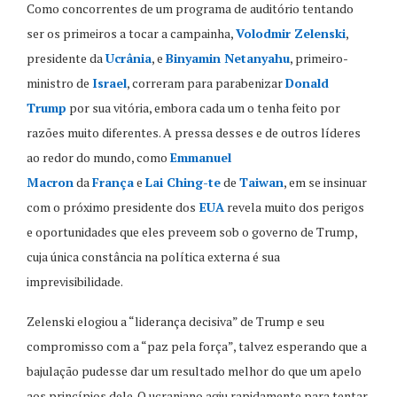
Como concorrentes de um programa de auditório tentando
ser os primeiros a tocar a campainha,
Volodmir Zelenski
,
presidente da
Ucrânia
, e
Binyamin Netanyahu
, primeiro-
ministro de
Israel
, correram para parabenizar
Donald
Trump
por sua vitória, embora cada um o tenha feito por
razões muito diferentes. A pressa desses e de outros líderes
ao redor do mundo, como
Emmanuel
Macron
da
França
e
Lai Ching-te
de
Taiwan
, em se insinuar
com o próximo presidente dos
EUA
revela muito dos perigos
e oportunidades que eles preveem sob o governo de Trump,
cuja única constância na política externa é sua
imprevisibilidade.
Zelenski elogiou a “liderança decisiva” de Trump e seu
compromisso com a “paz pela força”, talvez esperando que a
bajulação pudesse dar um resultado melhor do que um apelo
aos princípios dele. O ucraniano agiu rapidamente para tentar