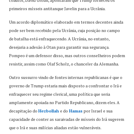
coautor, David Urban, apontaram que Trump forneceu os
primeiros mísseis antitanque Javelin para a Ucrânia.
Um acordo diplomático elaborado em termos decentes ainda
pode ser bem recebido pela Ucrânia, cuja posição no campo
de batalha está enfraquecendo. A Ucrânia, no entanto,
desejaria a adesão à Otan para garantir sua segurança.
Pompeo é um defensor disso, mas outros conselheiros podem
resistir, assim como Olaf Scholz, o chanceler da Alemanha.
Outro sussurro vindo de fontes internas republicanas é que o
governo de Trump estaria mais disposto a confrontar o Irã e
enfraquecer seu regime clerical, uma política que seria
amplamente apoiada no Partido Republicano, dizem eles. A
decapitação do
Hezbollah
e do
Hamas
por Israel e sua
capacidade de conter as saraivadas de mísseis do Irã sugerem
que o Irã e suas milícias aliadas estão vulneráveis.