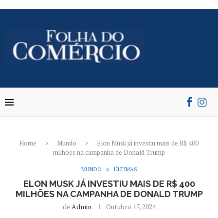
Home
Mundo
Elon Musk já investiu mais de R$ 400
milhões na campanha de Donald Trump
MUNDO
ÚLTIMAS
ELON MUSK JÁ INVESTIU MAIS DE R$ 400
MILHÕES NA CAMPANHA DE DONALD TRUMP
de
Admin
Outubro 17, 2024